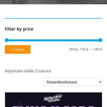
Filter by price
Mi
Ma
Hinta:
130 €
—
140 €
Suodata
Näytetään kaikki 2 tulosta