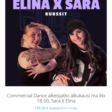
Commercial Dance alkeisjatko alkukausi ma klo
18.00, Sara X Elina
139,00
€
(Sisältää ALV:n 13.5%).