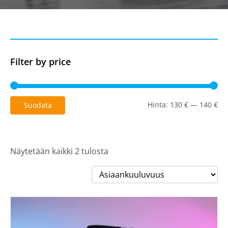
Filter by price
Mi
Ma
Hinta:
130 €
—
140 €
Suodata
Näytetään kaikki 2 tulosta