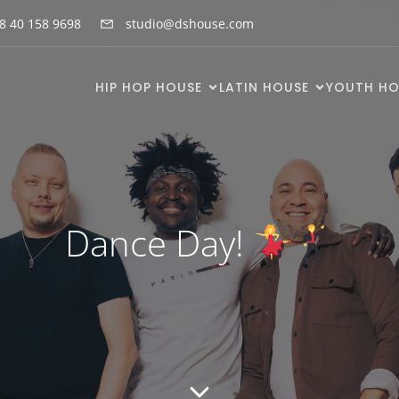
8 40 158 9698
studio@dshouse.com
HIP HOP HOUSE
LATIN HOUSE
YOUTH HO
Dance Day!