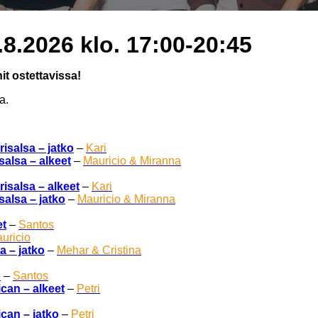
8.2026 klo. 17:00-20:45
nit ostettavissa!
a.
isalsa – jatko
–
Kari
alsa – alkeet
–
Mauricio & Miranna
isalsa – alkeet
–
Kari
alsa – jatko
–
Mauricio & Miranna
et
–
Santos
uricio
 – jatko
–
Mehar & Cristina
o
–
Santos
can – alkeet
–
Petri
can – jatko
–
Petri