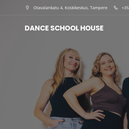
Otavalankatu 4, Koskikeskus, Tampere
+35
DANCE SCHOOL HOUSE