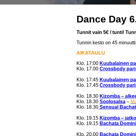
Dance Day 6.
Tunnit vain 5€ / tunti! Tun
Tunnin kesto on 45 minuutti
AIKATAULU
Klo. 17:00
Kuubalainen par
Klo. 17.00
Crossbody paris
Klo. 17:45
Kuubalainen par
Klo. 17.45
Crossbody paris
Klo. 18.30
Kizomba – alke
Klo. 18.30
Soolosalsa
–
Ma
Klo. 18.30
Sensual Bachata
Klo. 19.15
Kizomba – jatk
Klo. 19.15
Bachata Domini
Klo. 20.00
Bachata Domini