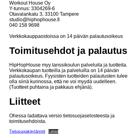
Workout House Oy
Y-tunnus: 3304269-6
Otavalankatu 3, 33100 Tampere
studio@hiphophouse.fi
040 158 9698
Verkkokauppaostoissa on 14 päivän palautusoikeus
Toimitusehdot ja palautus
HipHopHouse myy tanssikoulun palveluita ja tuotteita.
Verkkokaupan tuotteilla ja palveluilla on 14 päivän
palautusoikeus. Fyysisten tuotteiden palautusten tulee
olla siinä kunnossa, että ne voi myydä uudelleen.
(Tuotteet puhtaina ja pakkaus ehjänä).
Liitteet
Ohessa ladattava versio tietosuojaselosteesta ja
toimitusehdoista.
Tietosuojakäytännöt
Lataa