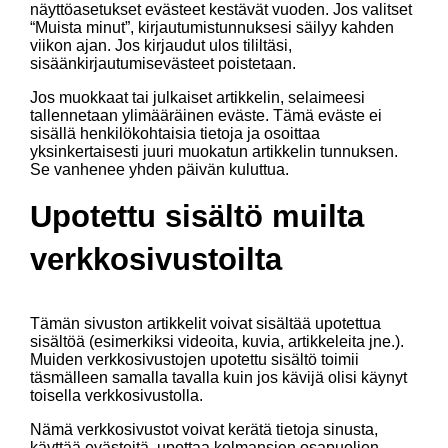
näyttöasetukset evästeet kestävät vuoden. Jos valitset
“Muista minut”, kirjautumistunnuksesi säilyy kahden
viikon ajan. Jos kirjaudut ulos tililtäsi,
sisäänkirjautumisevästeet poistetaan.
Jos muokkaat tai julkaiset artikkelin, selaimeesi
tallennetaan ylimääräinen eväste. Tämä eväste ei
sisällä henkilökohtaisia tietoja ja osoittaa
yksinkertaisesti juuri muokatun artikkelin tunnuksen.
Se vanhenee yhden päivän kuluttua.
Upotettu sisältö muilta
verkkosivustoilta
Tämän sivuston artikkelit voivat sisältää upotettua
sisältöä (esimerkiksi videoita, kuvia, artikkeleita jne.).
Muiden verkkosivustojen upotettu sisältö toimii
täsmälleen samalla tavalla kuin jos kävijä olisi käynyt
toisella verkkosivustolla.
Nämä verkkosivustot voivat kerätä tietoja sinusta,
käyttää evästeitä, upottaa kolmansien osapuolien