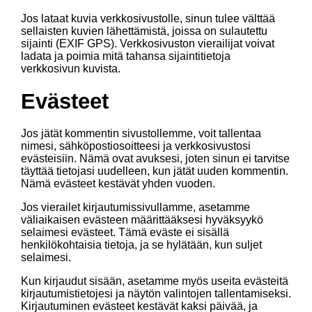
Jos lataat kuvia verkkosivustolle, sinun tulee välttää
sellaisten kuvien lähettämistä, joissa on sulautettu
sijainti (EXIF GPS). Verkkosivuston vierailijat voivat
ladata ja poimia mitä tahansa sijaintitietoja
verkkosivun kuvista.
Evästeet
Jos jätät kommentin sivustollemme, voit tallentaa
nimesi, sähköpostiosoitteesi ja verkkosivustosi
evästeisiin. Nämä ovat avuksesi, joten sinun ei tarvitse
täyttää tietojasi uudelleen, kun jätät uuden kommentin.
Nämä evästeet kestävät yhden vuoden.
Jos vierailet kirjautumissivullamme, asetamme
väliaikaisen evästeen määrittääksesi hyväksyykö
selaimesi evästeet. Tämä eväste ei sisällä
henkilökohtaisia tietoja, ja se hylätään, kun suljet
selaimesi.
Kun kirjaudut sisään, asetamme myös useita evästeitä
kirjautumistietojesi ja näytön valintojen tallentamiseksi.
Kirjautuminen evästeet kestävät kaksi päivää, ja