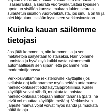
lisäseurantaa ja seurata vuorovaikutustasi kyseisen
upotetun sisällön kanssa, mukaan lukien seurata
sulautetun sisällön vuorovaikutusta, jos sinulla on tili ja
olet kirjautunut sisään kyseiseen verkkosivustoon.
Kuinka kauan säilömme
tietojasi
Jos jätät kommentin, niin kommenttia ja sen
metatietoja säilytetään toistaiseksi. Näin voimme
tunnistaa ja hyväksyä kaikki vastauskommentit
automaattisesti sen sijaan, että pidämme niitä
moderointijonossa.
Verkkosivullamme rekisteröiville käyttäjille (jos
sellaisia on) tallennamme myös heidän antamansa
henkilökohtaiset tiedot käyttäjäprofiiliinsa. Kaikki
käyttäjät voivat nähdä, muokata tai poistaa
henkilökohtaisia tietojaan milloin tahansa (paitsi he
eivät voi muuttaa käyttäjänimeään). Verkkosivun
järjestelmänvalvojat voivat myös nähdä ja muokata
näitä tietoja.