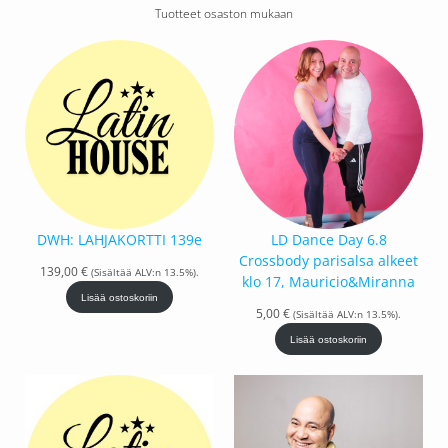
Tuotteet osaston mukaan
DWH: LAHJAKORTTI 139e
LD Dance Day 6.8
Crossbody parisalsa alkeet
139,00
€
(Sisältää ALV:n 13.5%).
klo 17, Mauricio&Miranna
Lisää ostoskoriin
5,00
€
(Sisältää ALV:n 13.5%).
Lisää ostoskoriin