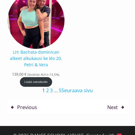
LH: Bachata dominican
alkeet alkukausi ke klo 20,
Petri & Vera
139,00
€
(Sisältää ALV:n 13.5%).
Lisää ostoskoriin
1
2
3
…
5
Seuraava sivu
Previous
Next