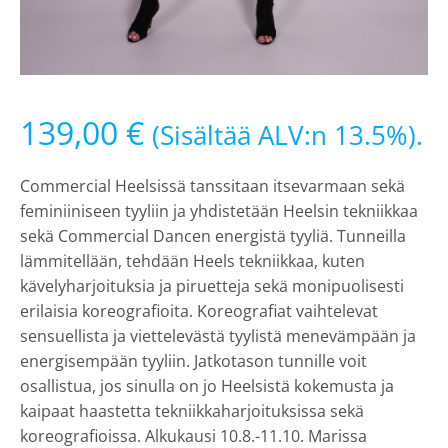
139,00
€
(Sisältää ALV:n 13.5%).
Commercial Heelsissä tanssitaan itsevarmaan sekä
feminiiniseen tyyliin ja yhdistetään Heelsin tekniikkaa
sekä Commercial Dancen energistä tyyliä. Tunneilla
lämmitellään, tehdään Heels tekniikkaa, kuten
kävelyharjoituksia ja piruetteja sekä monipuolisesti
erilaisia koreografioita. Koreografiat vaihtelevat
sensuellista ja viettelevästä tyylistä menevämpään ja
energisempään tyyliin. Jatkotason tunnille voit
osallistua, jos sinulla on jo Heelsistä kokemusta ja
kaipaat haastetta tekniikkaharjoituksissa sekä
koreografioissa. Alkukausi 10.8.-11.10. Marissa