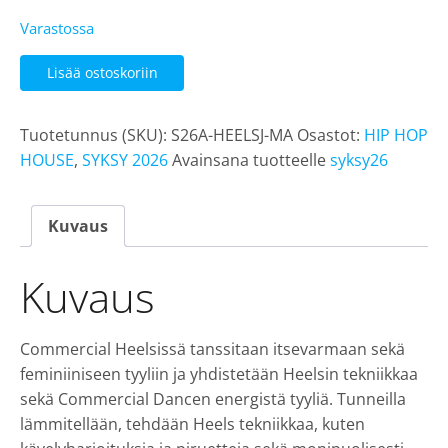
Varastossa
Commercial
Lisää ostoskoriin
Heels
jatko
Tuotetunnus (SKU):
S26A-HEELSJ-MA
Osastot:
HIP HOP
alkukausi
HOUSE
,
SYKSY 2026
Avainsana tuotteelle
syksy26
ma
klo
20.30,
Kuvaus
Marissa
määrä
Kuvaus
Commercial Heelsissä tanssitaan itsevarmaan sekä
feminiiniseen tyyliin ja yhdistetään Heelsin tekniikkaa
sekä Commercial Dancen energistä tyyliä. Tunneilla
lämmitellään, tehdään Heels tekniikkaa, kuten