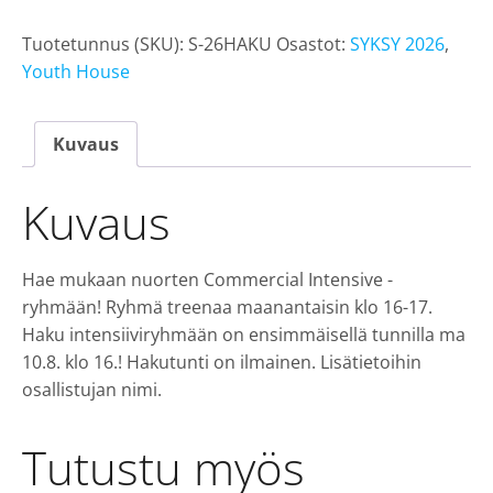
nuoret
Tuotetunnus (SKU):
S-26HAKU
Osastot:
SYKSY 2026
,
hakutunti
Youth House
ma
10.8.
klo
Kuvaus
16.00
määrä
Kuvaus
Hae mukaan nuorten Commercial Intensive -
ryhmään! Ryhmä treenaa maanantaisin klo 16-17.
Haku intensiiviryhmään on ensimmäisellä tunnilla ma
10.8. klo 16.! Hakutunti on ilmainen. Lisätietoihin
osallistujan nimi.
Tutustu myös