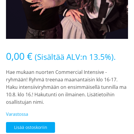
0,00
€
(Sisältää ALV:n 13.5%).
Hae mukaan nuorten Commercial Intensive -
ryhmään! Ryhmä treenaa maanantaisin klo 16-17.
Haku intensiiviryhmään on ensimmäisellä tunnilla ma
10.8. klo 16.! Hakutunti on ilmainen. Lisätietoihin
osallistujan nimi.
Varastossa
Commercial
Lisää ostoskoriin
Intensive,