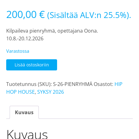
200,00
€
(Sisältää ALV:n 25.5%).
Kilpaileva pienryhmä, opettajana Oona.
10.8.-20.12.2026
Varastossa
Hip
Lisää ostoskoriin
Hop
House
Tuotetunnus (SKU):
S-26-PIENRYHMÄ
Osastot:
HIP
Juniors
HOP HOUSE
,
SYKSY 2026
Pienryhmä
syksy
2026
Kuvaus
määrä
Kuvaus