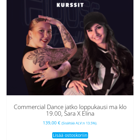
Commercial Dance jatko loppukausi ma klo
19.00, Sara X Elina
139,00
€
(Sisältää ALV:n 13.5%).
Lisää ostoskoriin