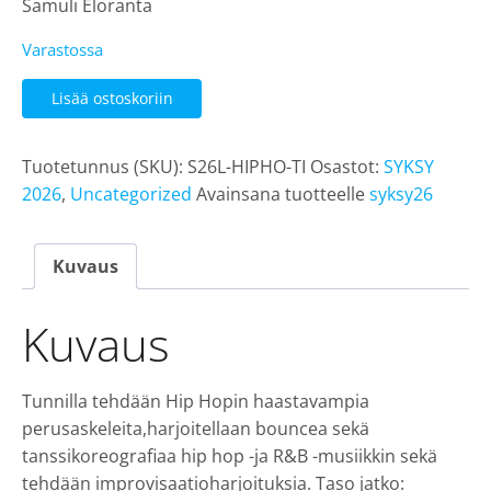
Samuli Eloranta
Varastossa
Hip
Lisää ostoskoriin
Hop
jatko
Tuotetunnus (SKU):
S26L-HIPHO-TI
Osastot:
SYKSY
loppukausi
2026
,
Uncategorized
Avainsana tuotteelle
syksy26
ti
klo
20,
Kuvaus
Samuli
määrä
Kuvaus
Tunnilla tehdään Hip Hopin haastavampia
perusaskeleita,harjoitellaan bouncea sekä
tanssikoreografiaa hip hop -ja R&B -musiikkin sekä
tehdään improvisaatioharjoituksia. Taso jatko: