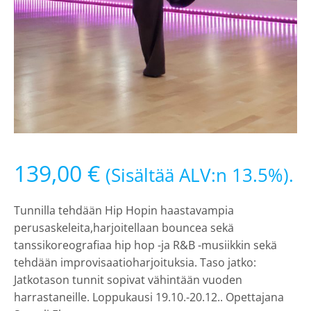
139,00
€
(Sisältää ALV:n 13.5%).
Tunnilla tehdään Hip Hopin haastavampia
perusaskeleita,harjoitellaan bouncea sekä
tanssikoreografiaa hip hop -ja R&B -musiikkin sekä
tehdään improvisaatioharjoituksia. Taso jatko:
Jatkotason tunnit sopivat vähintään vuoden
harrastaneille. Loppukausi 19.10.-20.12.. Opettajana