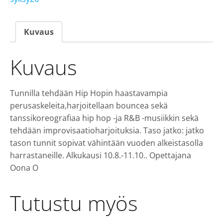
ti
klo
16.00,
Kuvaus
Oona
määrä
Kuvaus
Tunnilla tehdään Hip Hopin haastavampia
perusaskeleita,harjoitellaan bouncea sekä
tanssikoreografiaa hip hop -ja R&B -musiikkin sekä
tehdään improvisaatioharjoituksia. Taso jatko: jatko
tason tunnit sopivat vähintään vuoden alkeistasolla
harrastaneille. Alkukausi 10.8.-11.10.. Opettajana
Oona O
Tutustu myös