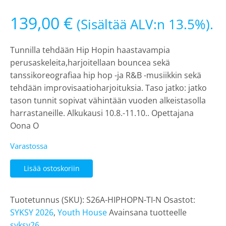
139,00
€
(Sisältää ALV:n 13.5%).
Tunnilla tehdään Hip Hopin haastavampia
perusaskeleita,harjoitellaan bouncea sekä
tanssikoreografiaa hip hop -ja R&B -musiikkin sekä
tehdään improvisaatioharjoituksia. Taso jatko: jatko
tason tunnit sopivat vähintään vuoden alkeistasolla
harrastaneille. Alkukausi 10.8.-11.10.. Opettajana
Oona O
Varastossa
Hip
Lisää ostoskoriin
Hop
jatko
Tuotetunnus (SKU):
S26A-HIPHOPN-TI-N
Osastot:
nuoret
SYKSY 2026
,
Youth House
Avainsana tuotteelle
alkukausi
syksy26