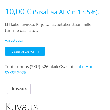
10,00
€
(Sisältää ALV:n 13.5%).
LH kokeiluviikko. Kirjoita lisätietokenttään mille
tunnille osallistut.
Varastossa
LH
Lisää ostoskoriin
10e
kokeilukerta
Tuotetunnus (SKU):
s26lhkok
Osastot:
Latin House
,
10.8-
SYKSY 2026
16.8.
määrä
Kuvaus
Kuvaus