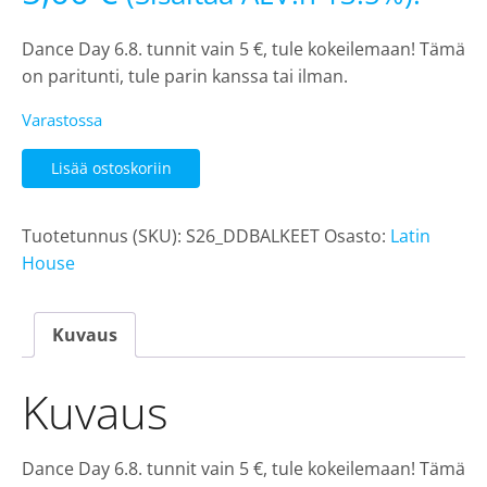
Dance Day 6.8. tunnit vain 5 €, tule kokeilemaan! Tämä
on paritunti, tule parin kanssa tai ilman.
Varastossa
LH:
Lisää ostoskoriin
Dance
Day
Tuotetunnus (SKU):
S26_DDBALKEET
Osasto:
Latin
6.8.
House
Bachata
Dominican,
alkeet,
Kuvaus
klo
19.15,
Kuvaus
Petri
määrä
Dance Day 6.8. tunnit vain 5 €, tule kokeilemaan! Tämä