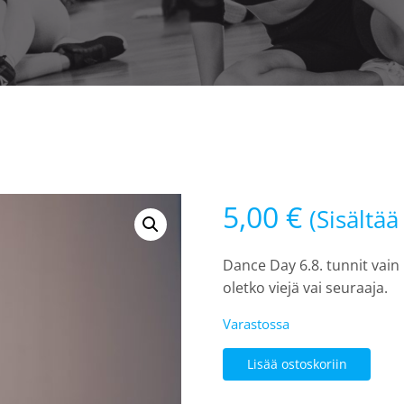
5,00
€
(Sisältä
Dance Day 6.8. tunnit vain 
oletko viejä vai seuraaja.
Varastossa
LH:
Lisää ostoskoriin
Dance
Day