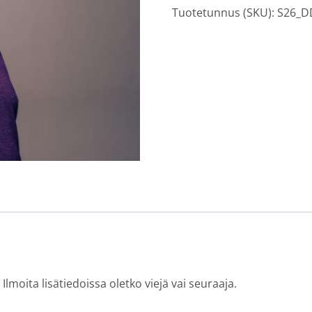
Tuotetunnus (SKU):
S26_D
6.8.
Kuubalainen
parisalsa
alkeet
klo
17.45,
Kari
määrä
Ilmoita lisätiedoissa oletko viejä vai seuraaja.