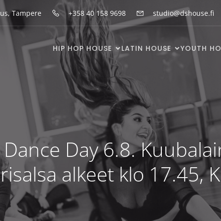
kus, Tampere
+358 40 158 9698
studio@dshouse.fi
HIP HOP HOUSE
LATIN HOUSE
YOUTH HO
 Dance Day 6.8. Kuubala
risalsa alkeet klo 17.45, K