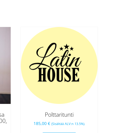
sa
Polttaritunti
00,
185,00
€
(Sisältää ALV:n 13.5%).