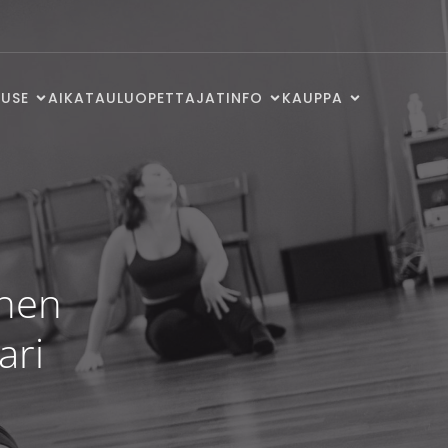
USE
AIKATAULU
OPETTAJAT
INFO
KAUPPA
inen
ari